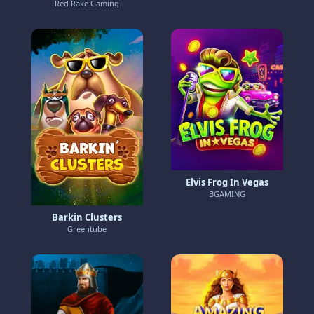
Red Rake Gaming
Elvis Frog In Vegas
BGAMING
Barkin Clusters
Greentube