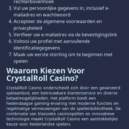
rechterbovenhoek
Vul uw persoonlijke gegevens in, inclusief e-
mailadres en wachtwoord
Accepteer de algemene voorwaarden en
privacybeleid
Verifieer uw e-mailadres via de bevestigingslink
Voltooi uw profiel met aanvullende
identificatiegegevens
Maak uw eerste storting om te beginnen met
spelen
Waarom Kiezen Voor
CrystalRoll Casino?
CrystalRoll Casino onderscheidt zich door een gevarieerd
spelaanbod, een betrouwbare klantenservice en diverse
betaalmogelijkheden. Het platform biedt een
hedendaagse gaming-ervaring met moderne functies en
regelmatige vernieuwingen van de spellenbibliotheek. De
combinatie van klassieke casinospellen en innovatieve
technologie maakt CrystalRoll Casino een aantrekkelijke
keuze voor Nederlandse spelers.