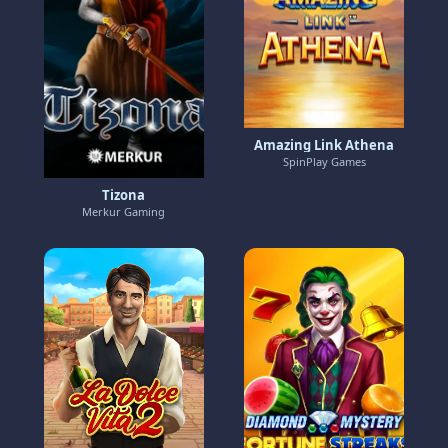
Amazing Link Athena
SpinPlay Games
Tizona
Merkur Gaming