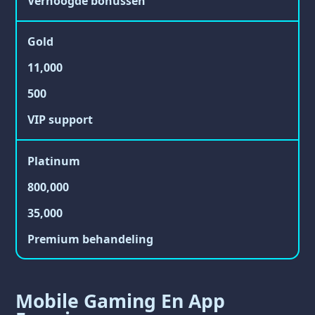
Verhoogde bonussen
Gold
11,000
500
VIP support
Platinum
800,000
35,000
Premium behandeling
Mobile Gaming En App