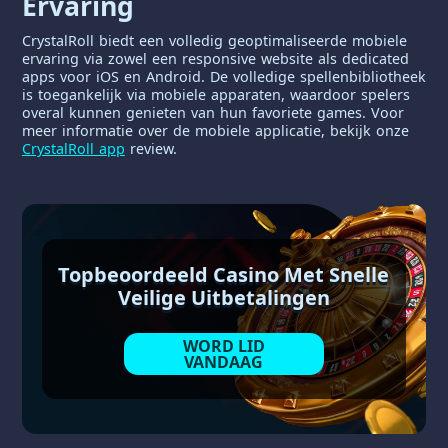
Ervaring
CrystalRoll biedt een volledig geoptimaliseerde mobiele
ervaring via zowel een responsive website als dedicated
apps voor iOS en Android. De volledige spellenbibliotheek
is toegankelijk via mobiele apparaten, waardoor spelers
overal kunnen genieten van hun favoriete games. Voor
meer informatie over de mobiele applicatie, bekijk onze
CrystalRoll app
review.
Topbeoordeeld Casino Met Snelle
Veilige Uitbetalingen
WORD LID
VANDAAG