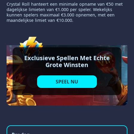
Crystal Roll hanteert een minimale opname van €50 met
dagelijkse limieten van €1.000 per speler. Wekelijks
kunnen spelers maximaal €3.000 opnemen, met een
maandelijkse limiet van €10.000.
Exclusieve Spellen Met Echte
Grote Winsten
SPEEL NU