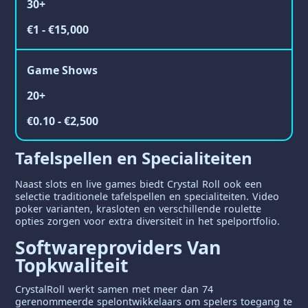
30+
€1 - €15,000
Game Shows
20+
€0.10 - €2,500
Tafelspellen en Specialiteiten
Naast slots en live games biedt Crystal Roll ook een
selectie traditionele tafelspellen en specialiteiten. Video
poker varianten, krasloten en verschillende roulette
opties zorgen voor extra diversiteit in het spelportfolio.
Softwareproviders Van
Topkwaliteit
CrystalRoll werkt samen met meer dan 74
gerenommeerde spelontwikkelaars om spelers toegang te