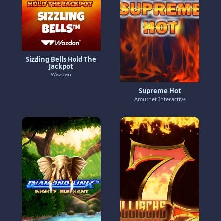
Sizzling Bells Hold The
Jackpot
Wazdan
Supreme Hot
Amusnet Interactive