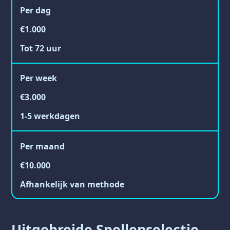
Per dag
€1.000
Tot 72 uur
Per week
€3.000
1-5 werkdagen
Per maand
€10.000
Afhankelijk van methode
Uitgebreide Spellenselectie