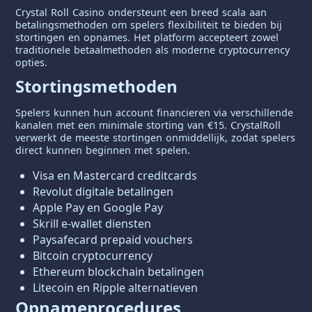
Crystal Roll Casino ondersteunt een breed scala aan
betalingsmethoden om spelers flexibiliteit te bieden bij
stortingen en opnames. Het platform accepteert zowel
traditionele betaalmethoden als moderne cryptocurrency
opties.
Stortingsmethoden
Spelers kunnen hun account financieren via verschillende
kanalen met een minimale storting van €15. CrystalRoll
verwerkt de meeste stortingen onmiddellijk, zodat spelers
direct kunnen beginnen met spelen.
Visa en Mastercard creditcards
Revolut digitale betalingen
Apple Pay en Google Pay
Skrill e-wallet diensten
Paysafecard prepaid vouchers
Bitcoin cryptocurrency
Ethereum blockchain betalingen
Litecoin en Ripple alternatieven
Opnameprocedures