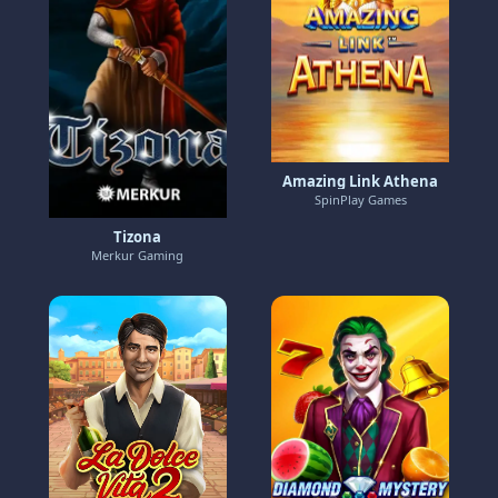
Amazing Link Athena
SpinPlay Games
Tizona
Merkur Gaming