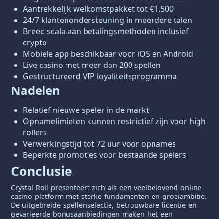
Aantrekkelijk welkomstpakket tot €1.500
24/7 klantenondersteuning in meerdere talen
Breed scala aan betalingsmethoden inclusief
crypto
Mobiele app beschikbaar voor iOS en Android
Live casino met meer dan 200 spellen
Gestructureerd VIP loyaliteitsprogramma
Nadelen
Relatief nieuwe speler in de markt
Opnamelimieten kunnen restrictief zijn voor high
rollers
Verwerkingstijd tot 72 uur voor opnames
Beperkte promoties voor bestaande spelers
Conclusie
Crystal Roll presenteert zich als een veelbelovend online
casino platform met sterke fundamenten en groeiambitie.
De uitgebreide spellenselectie, betrouwbare licentie en
gevarieerde bonusaanbiedingen maken het een