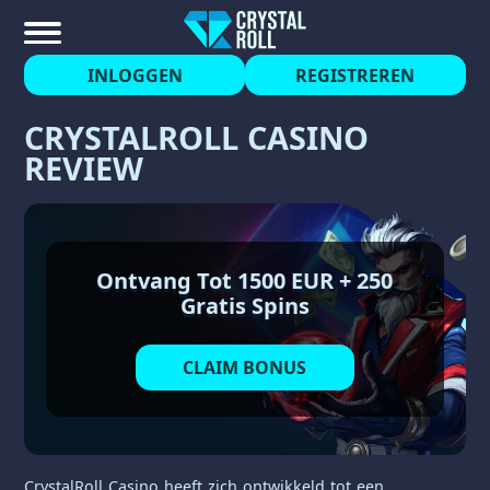
INLOGGEN
REGISTREREN
CRYSTALROLL CASINO
REVIEW
Ontvang Tot 1500 EUR + 250
Gratis Spins
CLAIM BONUS
CrystalRoll Casino heeft zich ontwikkeld tot een